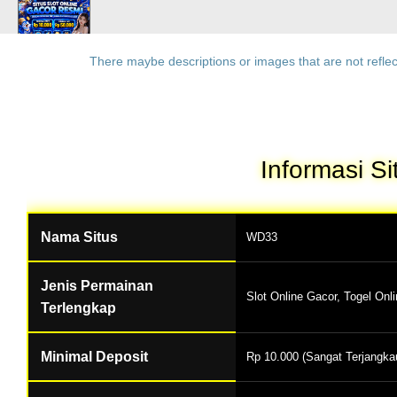
There maybe descriptions or images that are not reflec
Informasi S
Nama Situs
WD33
Jenis Permainan
Slot Online Gacor, Togel Onli
Terlengkap
Minimal Deposit
Rp 10.000 (Sangat Terjangk