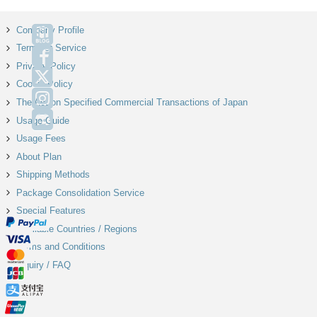
Company Profile
Terms of Service
Facebook
Privacy Policy
X
Cookie Policy
Instagram
The Act on Specified Commercial Transactions of Japan
Discord
Usage Guide
Usage Fees
About Plan
Shipping Methods
Package Consolidation Service
Special Features
Available Countries / Regions
Terms and Conditions
Inquiry / FAQ