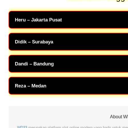
Heru – Jakarta Pusat
Saya merasa pengalaman bermain di WD33 jauh lebih praktis karena
tampilannya terlihat modern. Sangat nyaman digunakan setiap hari.
Didik – Surabaya
Yang paling saya sukai dari WD33 adalah koleksi providernya yang le
sehingga lancar dimainkan melalui smartphone.
Dandi – Bandung
Saya mengenal WD33 dari rekomendasi teman dan ternyata platfo
tersedia banyak permainan populer dari provider ternama.
Reza – Medan
Menurut saya WD33 menjadi salah satu platform hiburan online yan
stabil, dan pilihan permainan yang sangat beragam.
About 
WD33
merupakan platform slot online modern yang hadir untuk mem