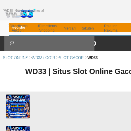
"WD33 | Buy from Indonesia!
JDirectItems
JDirectItems
Rakuten
Register
Mercari
Rakuten
Auction
Shopping
Rakuma
Login
English
SLOT ONLINE
WD33 LOGIN
SLOT GACOR
WD33
WD33 | Situs Slot Online Ga
First Time User?
Inquiry / FAQ
Campaign