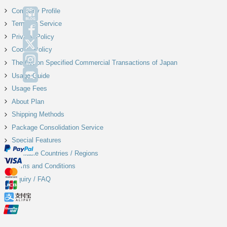
Company Profile
Terms of Service
Facebook
Privacy Policy
X
Cookie Policy
Instagram
The Act on Specified Commercial Transactions of Japan
Discord
Usage Guide
Usage Fees
About Plan
Shipping Methods
Package Consolidation Service
Special Features
Available Countries / Regions
Terms and Conditions
Inquiry / FAQ