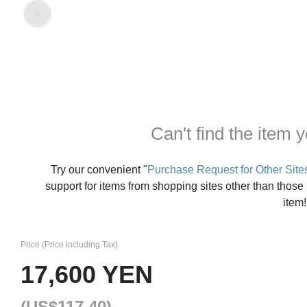
Can't find the item y
Try our convenient "
Purchase Request for Other Site
support for items from shopping sites other than those
item!
Price (Price including Tax)
17,600 YEN
(US$117.40)